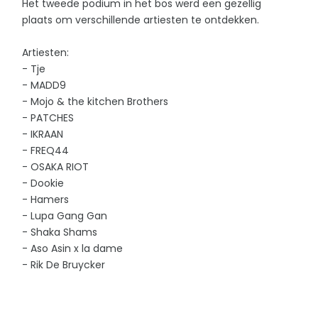
Het tweede podium in het bos werd een gezellig
plaats om verschillende artiesten te ontdekken.
Artiesten:
- Tje
- MADD9
- Mojo & the kitchen Brothers
- PATCHES
- IKRAAN
- FREQ44
- OSAKA RIOT
- Dookie
- Hamers
- Lupa Gang Gan
- Shaka Shams
- Aso Asin x la dame
- Rik De Bruycker