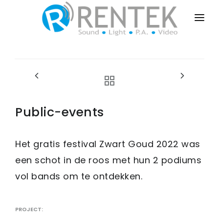
HOME
PUBLIC-EVENTS
BUSINESS-EVENTS
PRIVATE-EVENTS
Public-events
SALES-INSTALL
Het gratis festival Zwart Goud 2022 was
DRY-RENT
een schot in de roos met hun 2 podiums
CONTACT
vol bands om te ontdekken.
PROJECT: