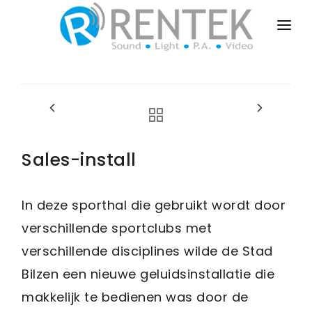
HOME
PUBLIC-EVENTS
BUSINESS-EVENTS
PRIVATE-EVENTS
Sales-install
SALES-INSTALL
In deze sporthal die gebruikt wordt door
DRY-RENT
verschillende sportclubs met
CONTACT
verschillende disciplines wilde de Stad
Bilzen een nieuwe geluidsinstallatie die
makkelijk te bedienen was door de