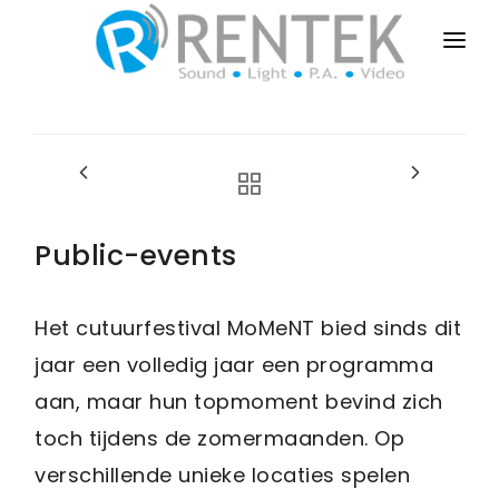
HOME
PUBLIC-EVENTS
BUSINESS-EVENTS
PRIVATE-EVENTS
Public-events
SALES-INSTALL
Het cutuurfestival MoMeNT bied sinds dit
DRY-RENT
jaar een volledig jaar een programma
CONTACT
aan, maar hun topmoment bevind zich
toch tijdens de zomermaanden. Op
verschillende unieke locaties spelen