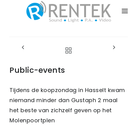
HOME
PUBLIC-EVENTS
BUSINESS-EVENTS
PRIVATE-EVENTS
Public-events
SALES-INSTALL
Tijdens de koopzondag in Hasselt kwam
DRY-RENT
niemand minder dan Gustaph 2 maal
CONTACT
het beste van zichzelf geven op het
Molenpoortplen